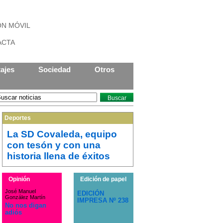
ÓN MÓVIL
ACTA
ajes
Sociedad
Otros
Buscar
Deportes
La SD Covaleda, equipo
con tesón y con una
historia llena de éxitos
Opinión
Edición de papel
José Manuel
EDICIÓN
González Martín
IMPRESA Nº 238
No nos digan
adiós