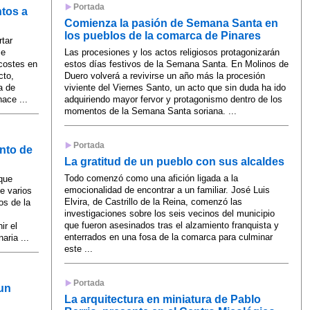
Portada
ntos a
Comienza la pasión de Semana Santa en
los pueblos de la comarca de Pinares
rtar
se
Las procesiones y los actos religiosos protagonizarán
costes en
estos días festivos de la Semana Santa. En Molinos de
cto,
Duero volverá a revivirse un año más la procesión
a de
viviente del Viernes Santo, un acto que sin duda ha ido
ace ...
adquiriendo mayor fervor y protagonismo dentro de los
momentos de la Semana Santa soriana. ...
Portada
nto de
La gratitud de un pueblo con sus alcaldes
Todo comenzó como una afición ligada a la
 que
emocionalidad de encontrar a un familiar. José Luis
e varios
Elvira, de Castrillo de la Reina, comenzó las
os de la
investigaciones sobre los seis vecinos del municipio
que fueron asesinados tras el alzamiento franquista y
ir el
enterrados en una fosa de la comarca para culminar
aria ...
este ...
Portada
un
La arquitectura en miniatura de Pablo