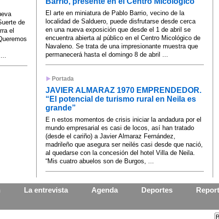
Barrio, presente en el Centro Micológico
El arte en miniatura de Pablo Barrio, vecino de la
ueva
localidad de Salduero, puede disfrutarse desde cerca
Suerte de
en una nueva exposición que desde el 1 de abril se
rra el
encuentra abierta al público en el Centro Micológico de
 “Queremos
Navaleno. Se trata de una impresionante muestra que
permanecerá hasta el domingo 8 de abril ...
...
Portada
JAVIER ALMARAZ 1970 EMPRENDEDOR.
“El potencial de turismo rural en Neila es
grande”
E n estos momentos de crisis iniciar la andadura por el
mundo empresarial es casi de locos, así han tratado
(desde el cariño) a Javier Almaraz Fernández,
madrileño que asegura ser neilés casi desde que nació,
al quedarse con la concesión del hotel Villa de Neila.
“Mis cuatro abuelos son de Burgos, ...
n
La entrevista
Agenda
Deportes
Report