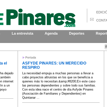
EDICI
CONT
n
La entrevista
Agenda
Deportes
Report
Portada
a el
ASFYDE PINARES: UN MERECIDO
RESPIRO
 ha dejado
La necesidad empuja a muchas personas a llevar a
 también
cabo proyectos altruistas en los que se beneficia a
en internet
quienes más lo necesitan.&amp;#8200;En este caso
fin a un
las personas dependientes y sobre todo sus familias.
apoyo
Con esta idea nace el centro de día Asfyde Pinares
(Asociación de Familiares y Dependientes) en
Quintanar ...